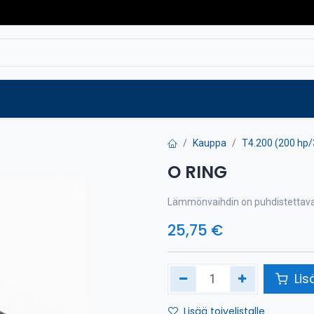
Varaosat
Vaihtokoneet
Verkkokaup
Kauppa
T4.200 (200 hp
O RING
Lämmönvaihdin on puhdistettava h
25,75
€
Lis
Lisää toivelistalle