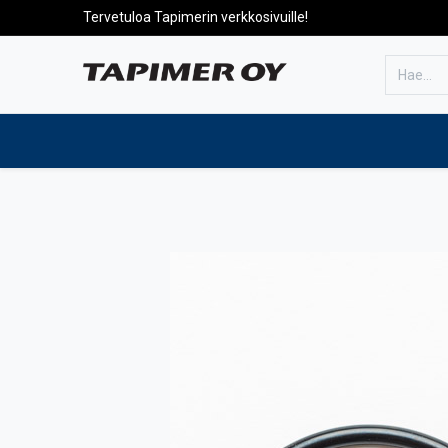
Tervetuloa Tapimerin verkkosivuille!
Etusivulle
Tuotteet
Huolto