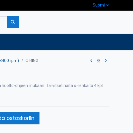
Suomi
pa
Yritys
Ota yhteyttä
/3400 rpm)
O RING
uolto-ohjeen mukaan. Tarvitset näitä o-renkaita 4 kpl.
ää ostoskoriin