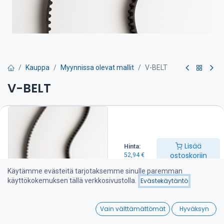
Kauppa
Myynnissa olevat mallit
V-BELT
V-BELT
Hihna on suositeltava pitää varalla veneessä
52,94
€
Lisää
Hinta:
ostoskoriin
52,94
€
Lisää ostoskoriin
Käytämme evästeitä tarjotaksemme sinulle paremman
käyttökokemuksen tällä verkkosivustolla.
Evästekäytäntö
Lisää toivelistalle
0
Vain välttämättömät
Hyväksyn
Jaa :
Home
Search
Wishlist