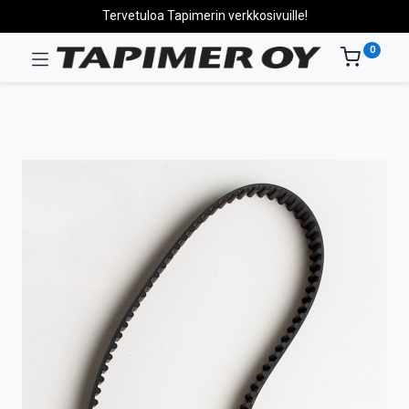
Tervetuloa Tapimerin verkkosivuille!
0