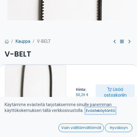
Kauppa
V-BELT
V-BELT
Hihna on suositeltava pitää varalla veneessä
50,26
€
Lisää
Hinta:
ostoskoriin
50,26
€
Lisää ostoskoriin
Käytämme evästeitä tarjotaksemme sinulle paremman
käyttökokemuksen tällä verkkosivustolla.
Evästekäytäntö
Lisää toivelistalle
0
Vain välttämättömät
Hyväksyn
Jaa :
Home
Search
Wishlist