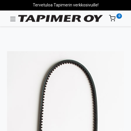
Tervetuloa Tapimerin verkkosivuille!
0