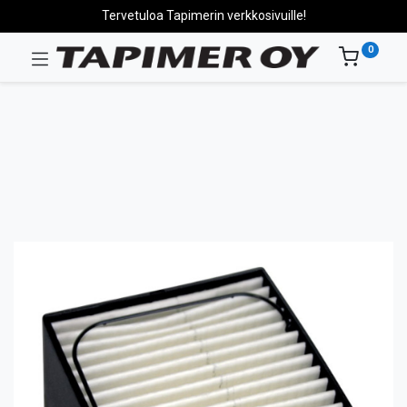
Tervetuloa Tapimerin verkkosivuille!
0