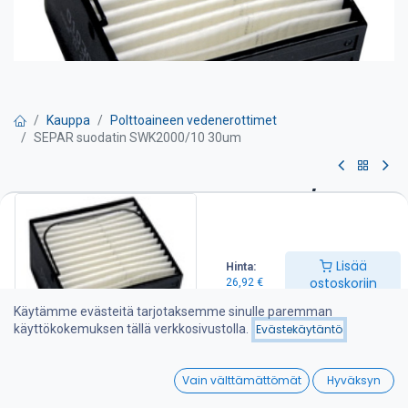
Kauppa
Polttoaineen vedenerottimet
SEPAR suodatin SWK2000/10 30um
SEPAR suodatin SWK2000/10
30um
Lisää
Hinta:
26,92
€
ostoskoriin
26,92
€
Käytämme evästeitä tarjotaksemme sinulle paremman
käyttökokemuksen tällä verkkosivustolla.
Evästekäytäntö
Lisää ostoskoriin
0
Lisää toivelistalle
Vain välttämättömät
Hyväksyn
Home
Search
Wishlist