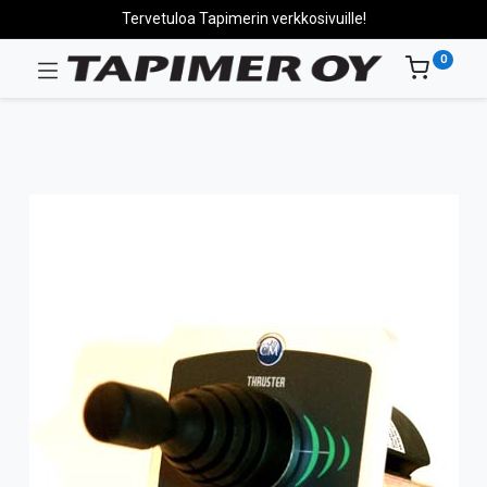
Tervetuloa Tapimerin verkkosivuille!
0