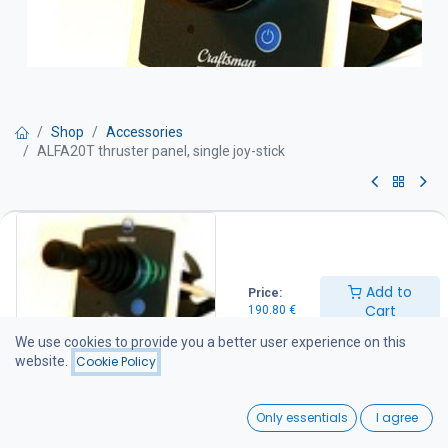
Shop
Accessories
ALFA20T thruster panel, single joy-stick
ALFA20T thruster panel, single
joy-stick
Add to
Price:
Alfa 20 paneli yhdellä joystickilla
Cart
190.80
€
-sisältää vaihtoviiveyksikön
We use cookies to provide you a better user experience on this
-automaattinen poiskytkennän säätö
website.
Cookie Policy
j-atkuvan käytön suojaus
0
190.80
€
Only essentials
I agree
Home
Search
Wishlist