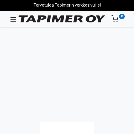
Tervetuloa Tapimerin verkkosivuille!
0