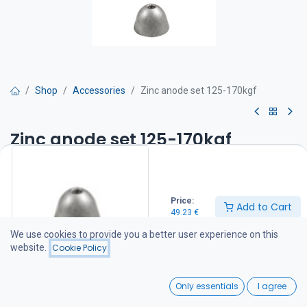
Shop
Accessories
Zinc anode set 125-170kgf
Zinc anode set 125-170kgf
Sisältää kiinnitysmutterin ja kuusiokolopultin.
49.23
€
Price:
Add to Cart
49.23
€
We use cookies to provide you a better user experience on this
Add to Cart
website.
Cookie Policy
Add to wishlist
0
Only essentials
I agree
Home
Search
Wishlist