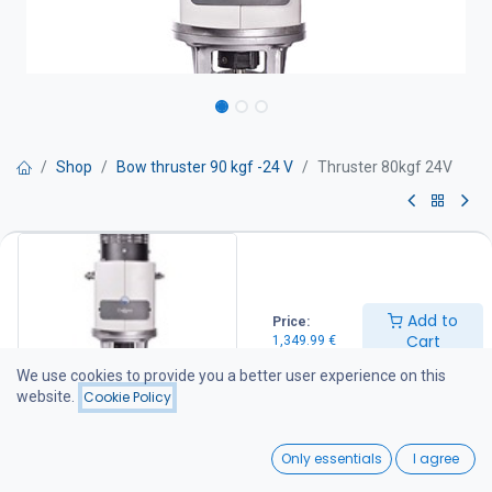
Shop
Bow thruster 90 kgf -24 V
Thruster 80kgf 24V
Thruster 80kgf 24V
Tehokas ja hiljainen 7-lapainen keulapotkuri Hollannista. Teho 4.0
kW / 24 V, tunneli 185 mm.
Add to
Price:
Cart
1,349.99
€
Huoltovapaa erikoismuovipotkuri joka on suunniteltu antamaan
tehokasta työntövoimaa molempiin suuntiin. Helppo suojasinkin
We use cookies to provide you a better user experience on this
vaihto.
website.
Cookie Policy
Craftsman marine käyttää samoja peruskomponentteja
0
Only essentials
I agree
keulapotkureissaan (mm. sähkömoottori) kuin useat
Home
Search
Wishlist
eurooppalaiset toimittajat.