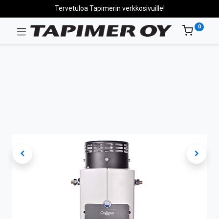
Tervetuloa Tapimerin verkkosivuille!
0