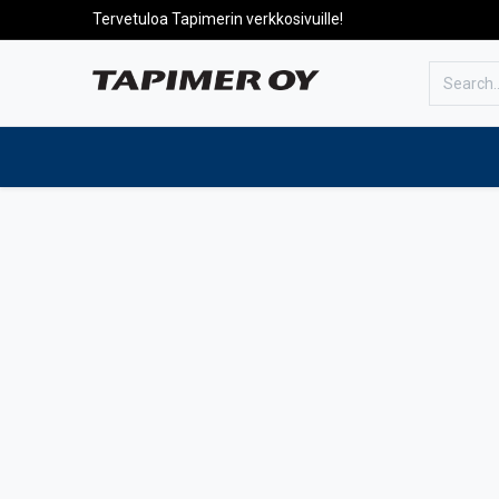
Tervetuloa Tapimerin verkkosivuille!
To the front page
Products