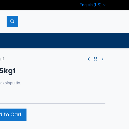
English (US)
p
Company
Contact us
kgf
55kgf
iokolopultin.
 to Cart