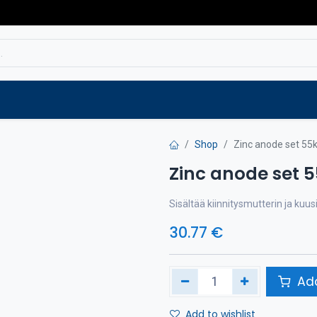
Service
Spare parts
Outlet
Websho
Shop
Zinc anode set 55
Zinc anode set 
Sisältää kiinnitysmutterin ja kuus
30.77
€
Add
Add to wishlist