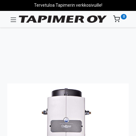
Tervetuloa Tapimerin verkkosivuille!
0