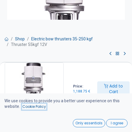
Shop
Electric bow thrusters 35-250 kgf
Thruster 55kgf 12V
Thruster 55kgf 12V
Tehokas ja hiljainen 7-lapainen keulapotkuri Hollannista. Teho 3.7
kW (5 hp) / 12 V, tunneli 150 mm.
Add to
Price:
Cart
1,188.75
€
Huoltovapaa erikoismuovipotkuri joka on suunniteltu antamaan
tehokasta työntövoimaa molempiin suuntiin. Helppo suojasinkin
We use cookies to provide you a better user experience on this
vaihto.
website.
Cookie Policy
Craftsman marine käyttää samoja peruskomponentteja
0
keulapotkureissaan (mm. sähkömoottori) kuin useat
Only essentials
I agree
Home
Search
Wishlist
eurooppalaiset toimittajat.