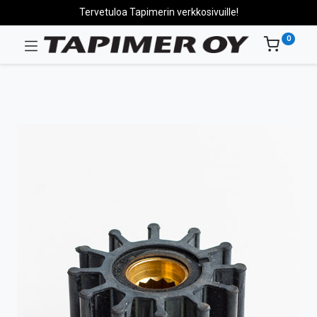
Tervetuloa Tapimerin verkkosivuille!
0