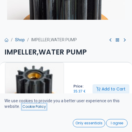
Shop
IMPELLER,WATER PUMP
IMPELLER,WATER PUMP
Siipipyörä on suositeltava pitää varalla veneessä
35.37
€
Price:
Add to Cart
35.37
€
Add to Cart
We use cookies to provide you a better user experience on this
website.
Cookie Policy
Add to wishlist
0
Only essentials
I agree
Share :
Home
Search
Wishlist