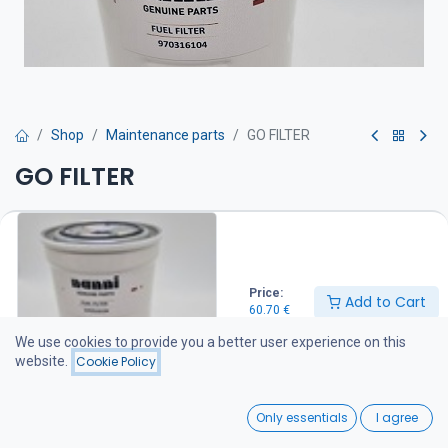
Shop
Maintenance parts
GO FILTER
GO FILTER
Polttoainesuodatin on suositeltava vaihtaa kerran vuodessa
60.70
€
Price:
Add to Cart
60.70
€
Add to Cart
We use cookies to provide you a better user experience on this
website.
Cookie Policy
Add to wishlist
0
Only essentials
I agree
Share :
Home
Search
Wishlist