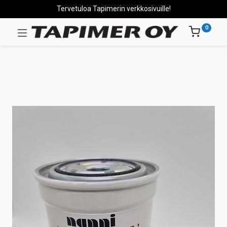
Tervetuloa Tapimerin verkkosivuille!
0