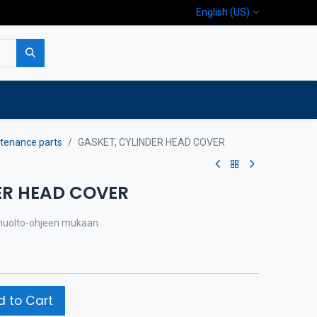
English (US)
p
Company
Contact us
tenance parts
GASKET, CYLINDER HEAD COVER
ER HEAD COVER
a huolto-ohjeen mukaan
 to Cart