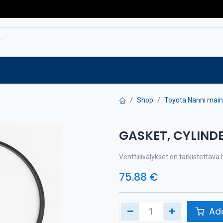
Service
Spare parts
Outlet
Websho
Shop
Toyota Nanni main
GASKET, CYLIND
Venttiilivälykset on tarkistettav
75.88
€
Add