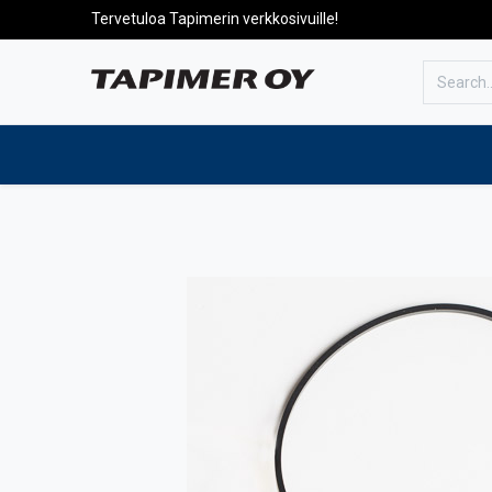
Tervetuloa Tapimerin verkkosivuille!
To the front page
Products