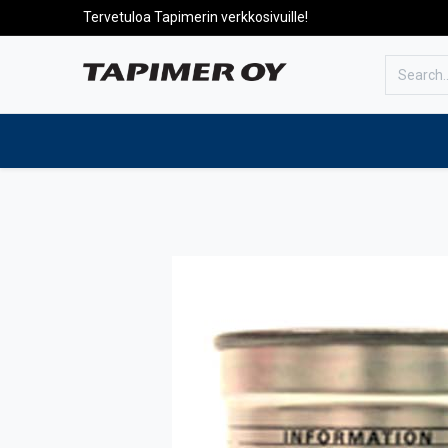
Tervetuloa Tapimerin verkkosivuille!
To the front page
Products