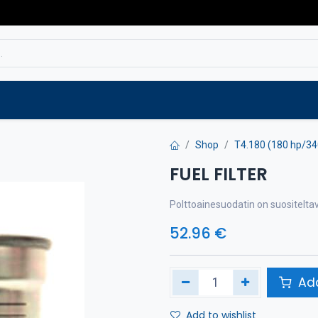
Service
Spare parts
Outlet
Websho
Shop
T4.180 (180 hp/3
FUEL FILTER
Polttoainesuodatin on suositelta
52.96
€
Add
Add to wishlist