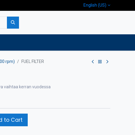
English (US)
p
Company
Contact us
400 rpm)
FUEL FILTER
va vaihtaa kerran vuodessa
 to Cart