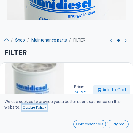
Shop
Maintenance parts
FILTER
FILTER
Polttoainesuodatin on suositeltava vaihtaa kerran vuodessa
23.79
€
Price:
Add to Cart
23.79
€
Add to Cart
We use cookies to provide you a better user experience on this
website.
Cookie Policy
Add to wishlist
0
Only essentials
I agree
Share :
Home
Search
Wishlist