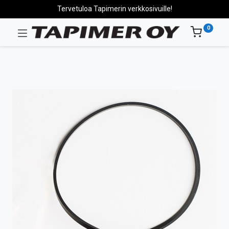
Tervetuloa Tapimerin verkkosivuille!
0