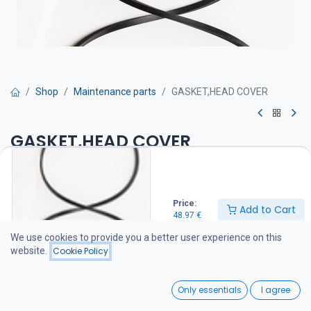
Shop
Maintenance parts
GASKET,HEAD COVER
GASKET,HEAD COVER
Venttiilivälykset on tarkistettava huolto-ohjeen mukaan
48.97
€
Price:
Add to Cart
48.97
€
We use cookies to provide you a better user experience on this
Add to Cart
website.
Cookie Policy
Add to wishlist
0
Only essentials
I agree
Home
Search
Wishlist