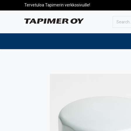
Tervetuloa Tapimerin verkkosivuille!
To the front page
Products