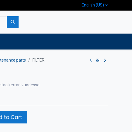
English (US)
p
Company
Contact us
tenance parts
FILTER
ihtaa kerran vuodessa
 to Cart