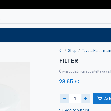
Service
Spare parts
Outlet
Websho
Shop
Toyota Nanni main
FILTER
Öljynsuodatin on suositeltava va
28.65
€
Add
Add to wishlist