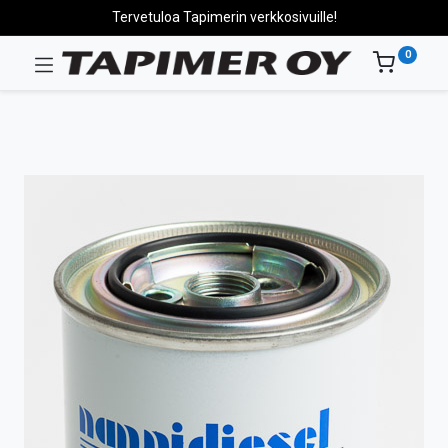
Tervetuloa Tapimerin verkkosivuille!
0