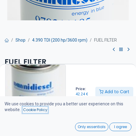
Shop
4.390 TDI (200 hp/3600 rpm)
FUEL FILTER
FUEL FILTER
Polttoainesuodatin on suositeltava vaihtaa kerran vuodessa
42.24
€
Price:
Add to Cart
42.24
€
We use cookies to provide you a better user experience on this
Add to Cart
website.
Cookie Policy
Add to wishlist
0
Only essentials
I agree
Home
Search
Wishlist