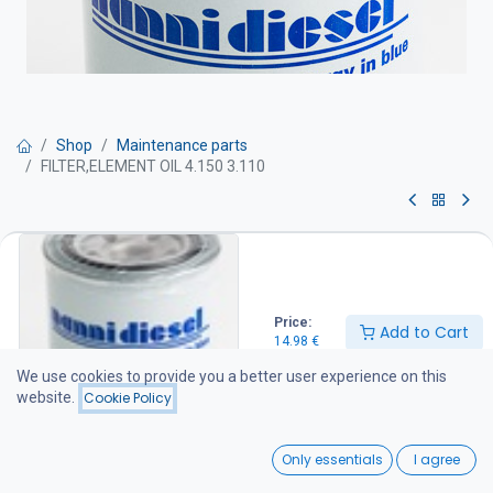
Shop
Maintenance parts
FILTER,ELEMENT OIL 4.150 3.110
FILTER,ELEMENT OIL 4.150 3.110
Öljynsuodatin on suositeltava vaihtaa kerran vuodessa
Price:
14.98
€
Add to Cart
14.98
€
We use cookies to provide you a better user experience on this
website.
Cookie Policy
Add to Cart
0
Add to wishlist
Only essentials
I agree
Home
Search
Wishlist