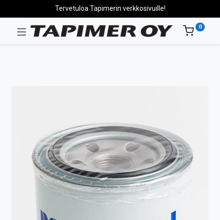
Tervetuloa Tapimerin verkkosivuille!
0