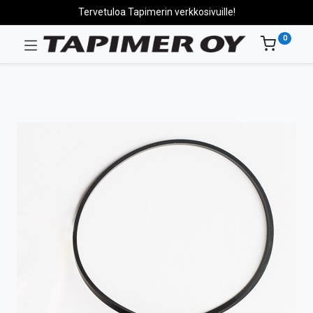
Tervetuloa Tapimerin verkkosivuille!
0