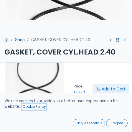
Shop
GASKET, COVER CYL.HEAD 2.40
GASKET, COVER CYL.HEAD 2.40
Venttiilivälykset on tarkistettava huolto-ohjeen mukaan
20.03
€
Price:
Add to Cart
20.03
€
Add to Cart
We use cookies to provide you a better user experience on this
website.
Cookie Policy
Add to wishlist
0
Only essentials
I agree
Share :
Home
Search
Wishlist