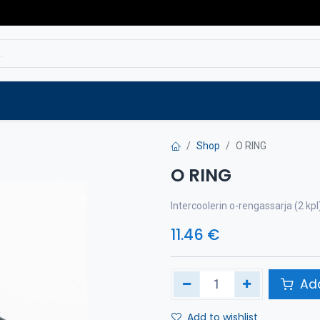
Service
Spare parts
Outlet
Websho
Shop
O RING
O RING
Intercoolerin o-rengassarja (2 kpl
11.46
€
Add
Add to wishlist