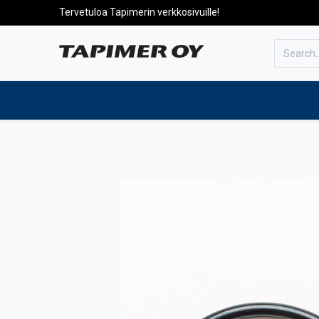
Tervetuloa Tapimerin verkkosivuille!
To the front page
Products